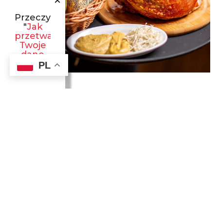
×
Przeczytaj
"
Jak
przetwarzamy
Twoje
dane
osobowe
"!
PL
I TO JEDZENIE, ACH!
Tutejsza kuchnia specjalizuje się w sycących tradycyjnych
daniach polskich, wywodzących się z różnych tradycji
wielokulturowej Galicji. Restauracja słynie z golonek i innych
doskonałych mięs, regionalnych produktów oraz świeżego
piwa.