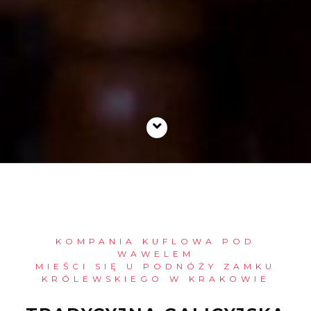
KOMPANIA KUFLOWA POD
WAWELEM
MIEŚCI SIĘ U PODNÓŻY ZAMKU
KRÓLEWSKIEGO W KRAKOWIE