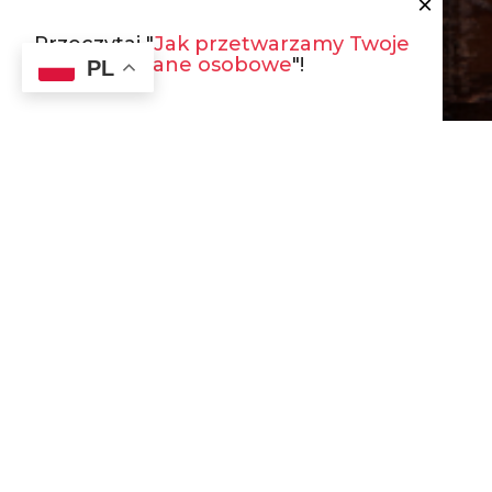
×
Przeczytaj "
Jak przetwarzamy Twoje
dane osobowe
"!
PL
SAME PYSZNOŚCI
Tutejsza kuchnia specjalizuje się w sycących
tradycyjnych
daniach polskich, wywodzących się z różnych tradycji
wielokulturowej Galicji!
ZOBACZ MENU