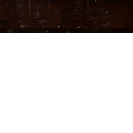
MENU SEZONOWE
Warto trzymać rękę na pulsie. Kuchnia zmienia się z
porami roku,
nowości goszczą także u nas.
Dowiaduj się!
SPRAWDŹ, CO NOWEGO