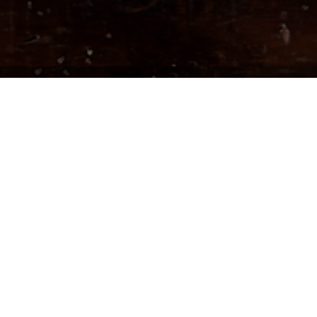
GRUPOWA BIESIADA
Jest Was więcej?
Będzie uczta!
SKONTAKTUJ SIĘ Z NAMI