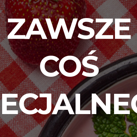
ZAWSZE
COŚ
PECJALNE